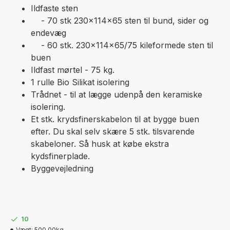
Ildfaste sten
- 70 stk 230x114x65 sten til bund, sider og
endevæg
- 60 stk. 230x114x65/75 kileformede sten til
buen
Ildfast mørtel - 75 kg.
1 rulle Bio Silikat isolering
Trådnet - til at lægge udenpå den keramiske
isolering.
Et stk. krydsfinerskabelon til at bygge buen
efter. Du skal selv skære 5 stk. tilsvarende
skabeloner. Så husk at købe ekstra
kydsfinerplade.
Byggevejledning
10
Vægt:
500.00kg