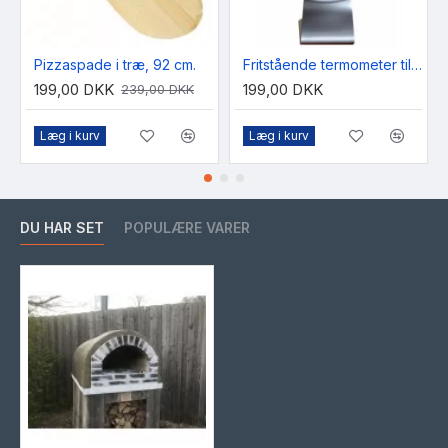
Pizzaspade i træ, 92 cm.
Fritstående termometer til pizzaovn, 0-500 C°
199,00 DKK
199,00 DKK
239,00 DKK
Læg i kurv
Læg i kurv
DU HAR SET
POPULÆRE VARER