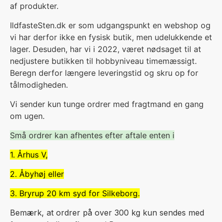
af produkter.
IldfasteSten.dk er som udgangspunkt en webshop og
vi har derfor ikke en fysisk butik, men udelukkende et
lager. Desuden, har vi i 2022, været nødsaget til at
nedjustere butikken til hobbyniveau timemæssigt.
Beregn derfor længere leveringstid og skru op for
tålmodigheden.
V
i sender kun tunge ordrer med fragtmand en gang
om ugen.
Små ordrer kan afhentes efter aftale enten i
1. Århus V,
2. Åbyhøj eller
3. Bryrup 20 km syd for Silkeborg.
Bemærk, at ordrer på over 300 kg kun sendes med