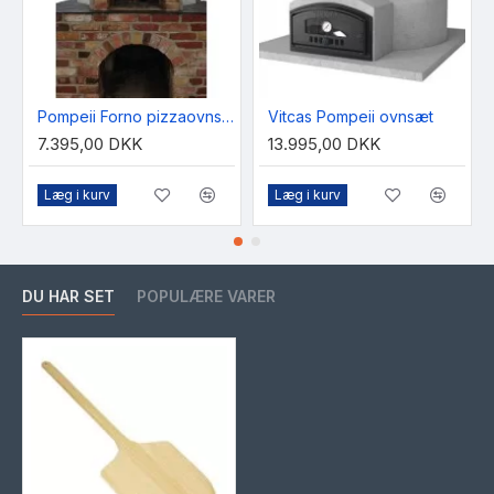
Pompeii Forno pizzaovnssæt 105 cm
Vitcas Pompeii ovnsæt
7.395,00 DKK
13.995,00 DKK
Læg i kurv
Læg i kurv
DU HAR SET
POPULÆRE VARER