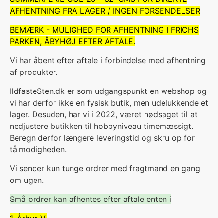
AFHENTNING FRA LAGER / INGEN FORSENDELSER
BEMÆRK - MULIGHED FOR AFHENTNING I FRICHS
PARKEN, ÅBYHØJ EFTER AFTALE.
Vi har åbent efter aftale i forbindelse med afhentning
af produkter.
IldfasteSten.dk er som udgangspunkt en webshop og
vi har derfor ikke en fysisk butik, men udelukkende et
lager. Desuden, har vi i 2022, været nødsaget til at
nedjustere butikken til hobbyniveau timemæssigt.
Beregn derfor længere leveringstid og skru op for
tålmodigheden.
V
i sender kun tunge ordrer med fragtmand en gang
om ugen.
Små ordrer kan afhentes efter aftale enten i