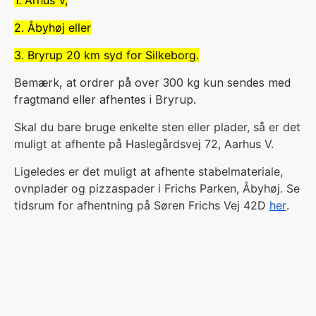
1. Århus V,
2. Åbyhøj eller
3. Bryrup 20 km syd for Silkeborg.
Bemærk, at ordrer på over 300 kg kun sendes med
fragtmand eller afhentes i Bryrup.
Skal du bare bruge enkelte sten eller plader, så er det
muligt at afhente på Haslegårdsvej 72, Aarhus V.
Ligeledes er det muligt at afhente stabelmateriale,
ovnplader og pizzaspader i Frichs Parken, Åbyhøj. Se
tidsrum for afhentning på Søren Frichs Vej 42D
her
.