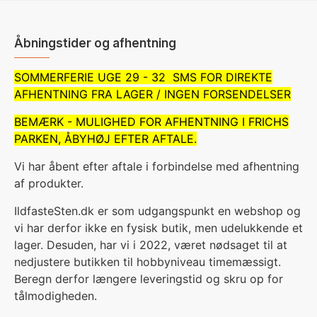
Åbningstider og afhentning
SOMMERFERIE UGE 29 - 32 SMS FOR DIREKTE
AFHENTNING FRA LAGER / INGEN FORSENDELSER
BEMÆRK - MULIGHED FOR AFHENTNING I FRICHS
PARKEN, ÅBYHØJ EFTER AFTALE.
Vi har åbent efter aftale i forbindelse med afhentning
af produkter.
IldfasteSten.dk er som udgangspunkt en webshop og
vi har derfor ikke en fysisk butik, men udelukkende et
lager. Desuden, har vi i 2022, været nødsaget til at
nedjustere butikken til hobbyniveau timemæssigt.
Beregn derfor længere leveringstid og skru op for
tålmodigheden.