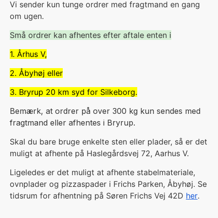
V
i sender kun tunge ordrer med fragtmand en gang
om ugen.
Små ordrer kan afhentes efter aftale enten i
1. Århus V,
2. Åbyhøj eller
3. Bryrup 20 km syd for Silkeborg.
Bemærk, at ordrer på over 300 kg kun sendes med
fragtmand eller afhentes i Bryrup.
Skal du bare bruge enkelte sten eller plader, så er det
muligt at afhente på Haslegårdsvej 72, Aarhus V.
Ligeledes er det muligt at afhente stabelmateriale,
ovnplader og pizzaspader i Frichs Parken, Åbyhøj. Se
tidsrum for afhentning på Søren Frichs Vej 42D
her
.