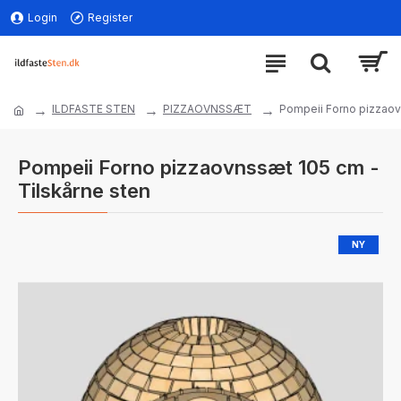
Login
Register
ILDFASTE STEN
PIZZAOVNSSÆT
Pompeii Forno pizzaov
Pompeii Forno pizzaovnssæt 105 cm -
Tilskårne sten
NY