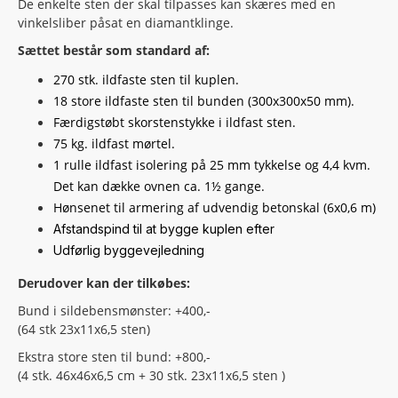
De enkelte sten der skal tilpasses kan skæres med en
vinkelsliber påsat en diamantklinge.
Sættet består som standard af:
270 stk. ildfaste sten til kuplen.
18 store ildfaste sten til bunden (300x300x50 mm).
Færdigstøbt skorstenstykke i ildfast sten.
75 kg. ildfast mørtel.
1 rulle ildfast isolering på 25 mm tykkelse og 4,4 kvm.
Det kan dække ovnen ca. 1½ gange.
Hønsenet til armering af udvendig betonskal (6x0,6 m)
Afstandspind til at bygge kuplen efter
Udførlig byggevejledning
Derudover kan der tilkøbes:
Bund i sildebensmønster: +400,-
(64 stk 23x11x6,5 sten)
Ekstra store sten til bund: +800,-
(4 stk. 46x46x6,5 cm + 30 stk. 23x11x6,5 sten )