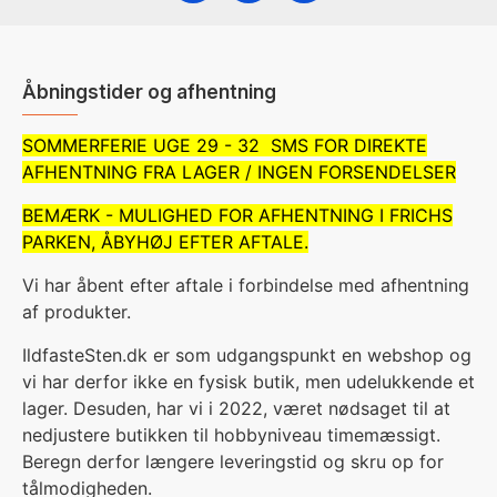
Åbningstider og afhentning
SOMMERFERIE UGE 29 - 32 SMS FOR DIREKTE
AFHENTNING FRA LAGER / INGEN FORSENDELSER
BEMÆRK - MULIGHED FOR AFHENTNING I FRICHS
PARKEN, ÅBYHØJ EFTER AFTALE.
Vi har åbent efter aftale i forbindelse med afhentning
af produkter.
IldfasteSten.dk er som udgangspunkt en webshop og
vi har derfor ikke en fysisk butik, men udelukkende et
lager. Desuden, har vi i 2022, været nødsaget til at
nedjustere butikken til hobbyniveau timemæssigt.
Beregn derfor længere leveringstid og skru op for
tålmodigheden.