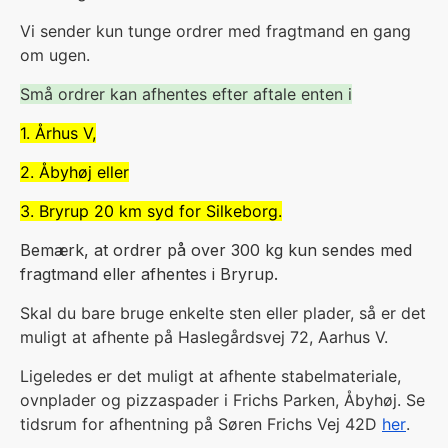
V
i sender kun tunge ordrer med fragtmand en gang
om ugen.
Små ordrer kan afhentes efter aftale enten i
1. Århus V,
2. Åbyhøj eller
3. Bryrup 20 km syd for Silkeborg.
Bemærk, at ordrer på over 300 kg kun sendes med
fragtmand eller afhentes i Bryrup.
Skal du bare bruge enkelte sten eller plader, så er det
muligt at afhente på Haslegårdsvej 72, Aarhus V.
Ligeledes er det muligt at afhente stabelmateriale,
ovnplader og pizzaspader i Frichs Parken, Åbyhøj. Se
tidsrum for afhentning på Søren Frichs Vej 42D
her
.