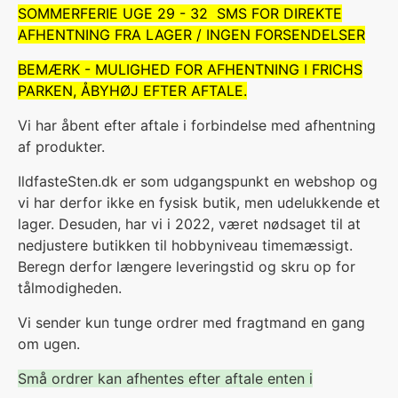
SOMMERFERIE UGE 29 - 32 SMS FOR DIREKTE
AFHENTNING FRA LAGER / INGEN FORSENDELSER
BEMÆRK - MULIGHED FOR AFHENTNING I FRICHS
PARKEN, ÅBYHØJ EFTER AFTALE.
Vi har åbent efter aftale i forbindelse med afhentning
af produkter.
IldfasteSten.dk er som udgangspunkt en webshop og
vi har derfor ikke en fysisk butik, men udelukkende et
lager. Desuden, har vi i 2022, været nødsaget til at
nedjustere butikken til hobbyniveau timemæssigt.
Beregn derfor længere leveringstid og skru op for
tålmodigheden.
V
i sender kun tunge ordrer med fragtmand en gang
om ugen.
Små ordrer kan afhentes efter aftale enten i