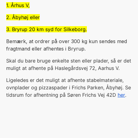
1. Århus V,
2. Åbyhøj eller
3. Bryrup 20 km syd for Silkeborg.
Bemærk, at ordrer på over 300 kg kun sendes med
fragtmand eller afhentes i Bryrup.
Skal du bare bruge enkelte sten eller plader, så er det
muligt at afhente på Haslegårdsvej 72, Aarhus V.
Ligeledes er det muligt at afhente stabelmateriale,
ovnplader og pizzaspader i Frichs Parken, Åbyhøj. Se
tidsrum for afhentning på Søren Frichs Vej 42D
her
.