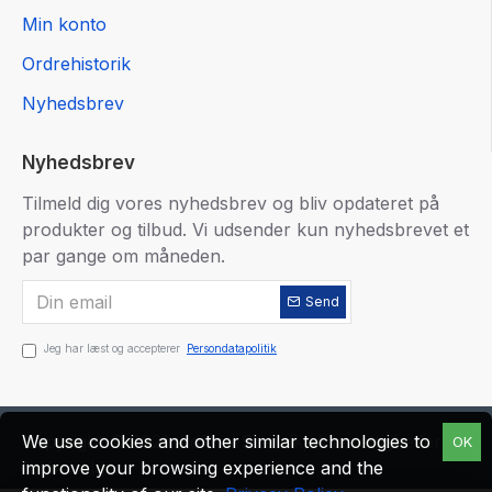
Min konto
Ordrehistorik
Nyhedsbrev
Nyhedsbrev
Tilmeld dig vores nyhedsbrev og bliv opdateret på
produkter og tilbud. Vi udsender kun nyhedsbrevet et
par gange om måneden.
Send
Jeg har læst og accepterer
Persondatapolitik
Copyright © 2021, IldfasteSten.dk, Alle rettigheder
We use cookies and other similar technologies to
OK
forbeholdes.
improve your browsing experience and the