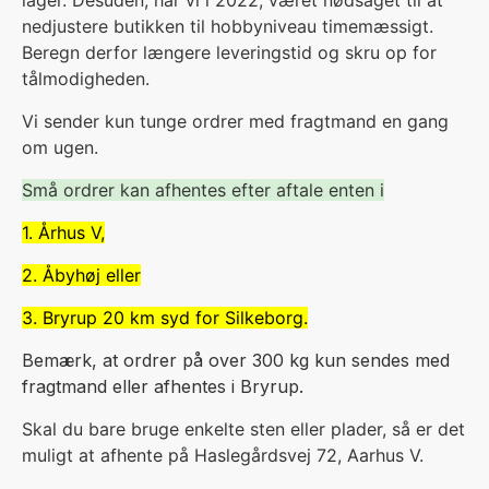
lager. Desuden, har vi i 2022, været nødsaget til at
nedjustere butikken til hobbyniveau timemæssigt.
Beregn derfor længere leveringstid og skru op for
tålmodigheden.
V
i sender kun tunge ordrer med fragtmand en gang
om ugen.
Små ordrer kan afhentes efter aftale enten i
1. Århus V,
2. Åbyhøj eller
3. Bryrup 20 km syd for Silkeborg.
Bemærk, at ordrer på over 300 kg kun sendes med
fragtmand eller afhentes i Bryrup.
Skal du bare bruge enkelte sten eller plader, så er det
muligt at afhente på Haslegårdsvej 72, Aarhus V.