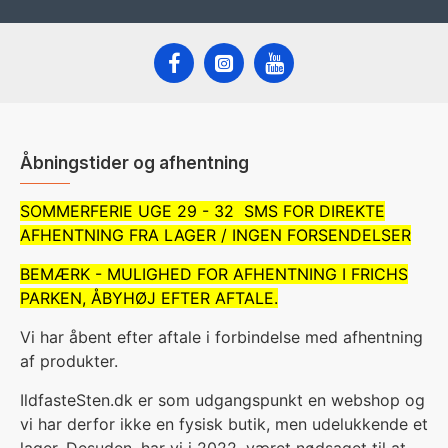
Åbningstider og afhentning
SOMMERFERIE UGE 29 - 32 SMS FOR DIREKTE
AFHENTNING FRA LAGER / INGEN FORSENDELSER
BEMÆRK - MULIGHED FOR AFHENTNING I FRICHS
PARKEN, ÅBYHØJ EFTER AFTALE.
Vi har åbent efter aftale i forbindelse med afhentning
af produkter.
IldfasteSten.dk er som udgangspunkt en webshop og
vi har derfor ikke en fysisk butik, men udelukkende et