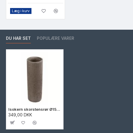
Læg i kurv
DU HAR SET
POPULÆRE VARER
Isokern skorstensrør Ø150 mm
349,00 DKK