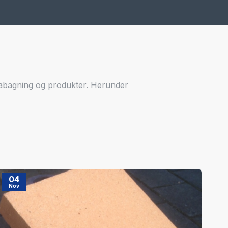
zabagning og produkter. Herunder
04
0
Nov
N