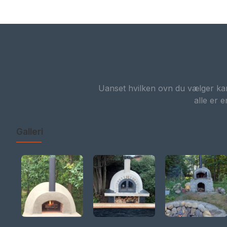
Uanset hvilken ovn du vælger kan 
alle er 
Galleri