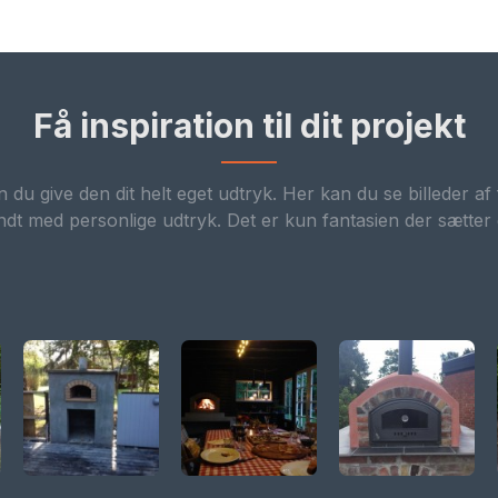
Få inspiration til dit projekt
du give den dit helt eget udtryk. Her kan du se billeder af 
endt med personlige udtryk. Det er kun fantasien der sætter