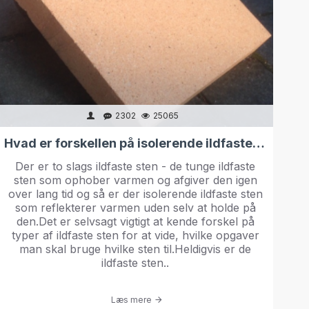
2302
25065
Hvad er forskellen på isolerende ildfaste sten og alm. ildfaste sten /chamotte sten?
Der er to slags ildfaste sten - de tunge ildfaste
O
sten som ophober varmen og afgiver den igen
over lang tid og så er der isolerende ildfaste sten
som reflekterer varmen uden selv at holde på
h
den.Det er selvsagt vigtigt at kende forskel på
typer af ildfaste sten for at vide, hvilke opgaver
e
man skal bruge hvilke sten til.Heldigvis er de
i
ildfaste sten..
Læs mere