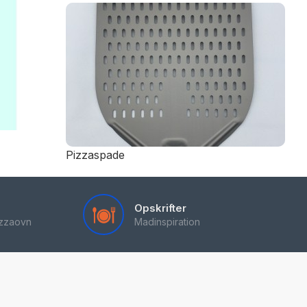
Pizzaspade
Opskrifter
pizzaovn
Madinspiration