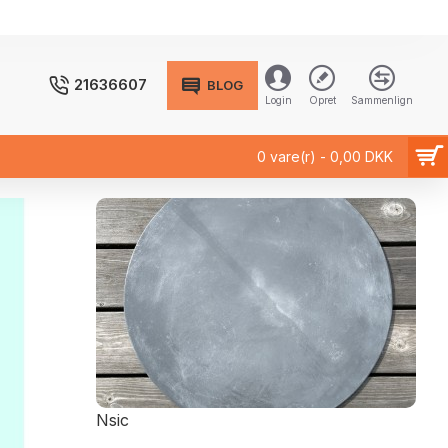
21636607
BLOG
Login
Opret
Sammenlign
0 vare(r) - 0,00 DKK
Nsic