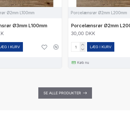
srør Ø2mm L100mm
Porcelænsrør Ø2mm L200mm
nsrør Ø3mm L100mm
Porcelænsrør Ø2mm L2
KK
30,00 DKK
LÆG I KURV
LÆG I KURV
Køb nu
SE ALLE PRODUKTER