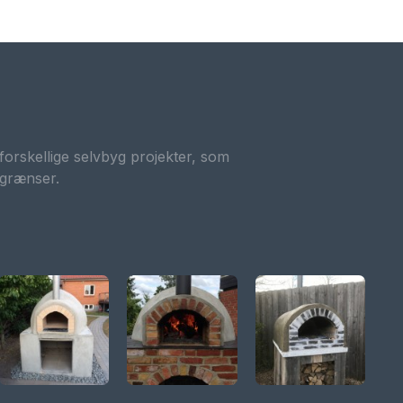
forskellige selvbyg projekter, som
 grænser.