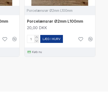
Porcelænsrør Ø2mm L100mm
00mm
Porcelænsrør Ø2mm L100mm
20,00 DKK
LÆG I KURV
Køb nu