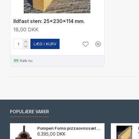
Ildfast sten: 25x230x114 mm.
18,00 DKK
LÆG I KURV
Køb nu
POPULÆRE VARER
Pompeii Forno pizzaovnssæt 90 cm
6.395,00 DKK