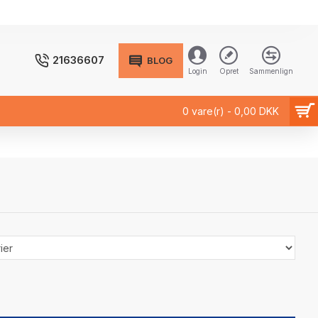
21636607
BLOG
Login
Opret
Sammenlign
0 vare(r) - 0,00 DKK