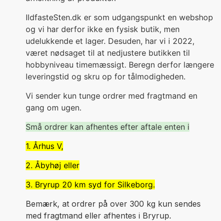
IldfasteSten.dk er som udgangspunkt en webshop
og vi har derfor ikke en fysisk butik, men
udelukkende et lager. Desuden, har vi i 2022,
været nødsaget til at nedjustere butikken til
hobbyniveau timemæssigt. Beregn derfor længere
leveringstid og skru op for tålmodigheden.
V
i sender kun tunge ordrer med fragtmand en
gang om ugen.
Små ordrer kan afhentes efter aftale enten i
1. Århus V,
2. Åbyhøj eller
3. Bryrup 20 km syd for Silkeborg.
Bemærk, at ordrer på over 300 kg kun sendes
med fragtmand eller afhentes i Bryrup.