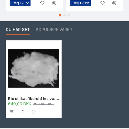
Læg i kurv
Læg i kurv
DU HAR SET
POPULÆRE VARER
Bio silikat fiberuld løs vægt 1260 C, 20 kg.
649,00 DKK
799,00 DKK