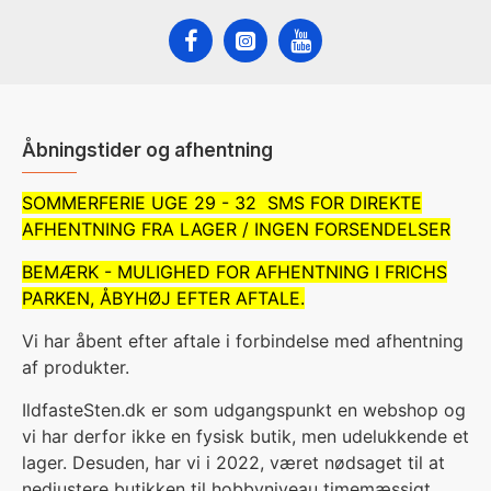
Åbningstider og afhentning
SOMMERFERIE UGE 29 - 32 SMS FOR DIREKTE
AFHENTNING FRA LAGER / INGEN FORSENDELSER
BEMÆRK - MULIGHED FOR AFHENTNING I FRICHS
PARKEN, ÅBYHØJ EFTER AFTALE.
Vi har åbent efter aftale i forbindelse med afhentning
af produkter.
IldfasteSten.dk er som udgangspunkt en webshop og
vi har derfor ikke en fysisk butik, men udelukkende et
lager. Desuden, har vi i 2022, været nødsaget til at
nedjustere butikken til hobbyniveau timemæssigt.