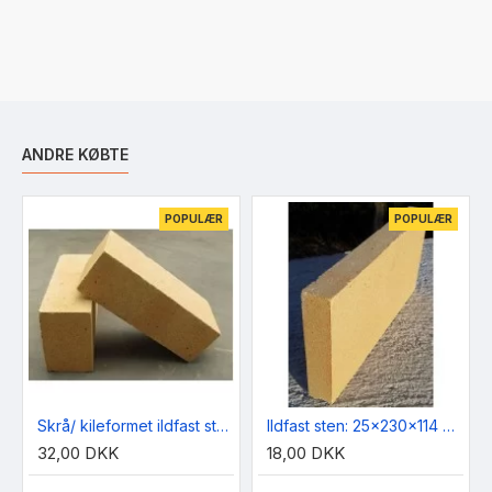
ANDRE KØBTE
POPULÆR
POPULÆR
Skrå/ kileformet ildfast sten: 65/75x230x114 mm
Ildfast sten: 25x230x114 mm.
32,00 DKK
18,00 DKK